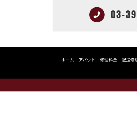
03-39
ホーム
アバウト
修理料金
配送修