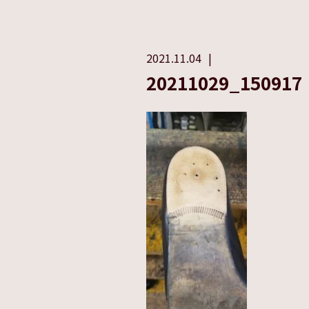
2021.11.04
20211029_150917